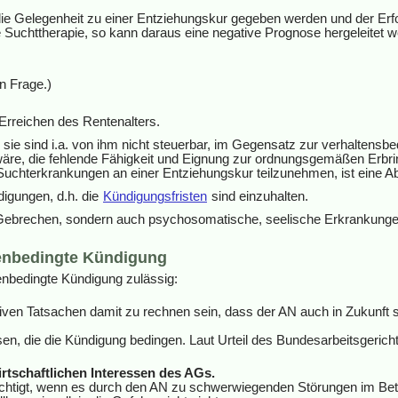
ie Gelegenheit zu einer Entziehungskur gegeben werden und der Er
e Suchttherapie, so kann daraus eine negative Prognose hergeleitet w
n Frage.)
Erreichen des Rentenalters.
sie sind i.a. von ihm nicht steuerbar, im Gegensatz zur verhaltensbe
re, die fehlende Fähigkeit und Eignung zur ordnungsgemäßen Erbringu
 Suchterkrankungen an einer Entziehungskur teilzunehmen, ist eine A
igungen, d.h. die
Kündigungsfristen
sind einzuhalten.
he Gebrechen, sondern auch psychosomatische, seelische Erkrankung
enbedingte Kündigung
nenbedingte Kündigung zulässig:
en Tatsachen damit zu rechnen sein, dass der AN auch in Zukunft sei
sen, die die Kündigung bedingen. Laut Urteil des Bundesarbeitsgerich
irtschaftlichen Interessen des AGs.
rächtigt, wenn es durch den AN zu schwerwiegenden Störungen im Be