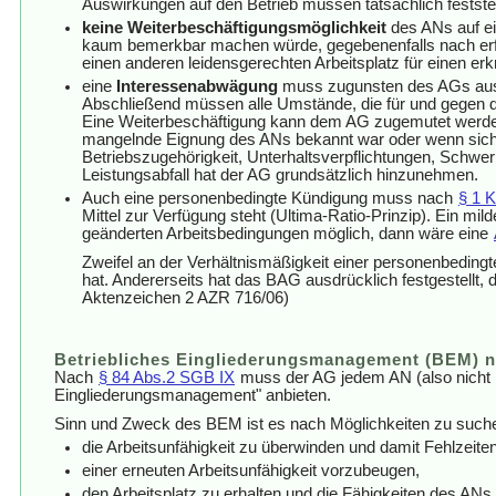
Auswirkungen auf den Betrieb müssen tatsächlich feststellb
keine Weiterbeschäftigungsmöglichkeit
des ANs auf ei
kaum bemerkbar machen würde, gegebenenfalls nach erf
einen anderen leidensgerechten Arbeitsplatz für einen e
eine
Interessenabwägung
muss zugunsten des AGs au
Abschließend müssen alle Umstände, die für und gegen 
Eine Weiterbeschäftigung kann dem AG zugemutet werden,
mangelnde Eignung des ANs bekannt war oder wenn sich de
Betriebszugehörigkeit, Unterhaltsverpflichtungen, Schwer
Leistungsabfall hat der AG grundsätzlich hinzunehmen.
Auch eine personenbedingte Kündigung muss nach
§ 1 
Mittel zur Verfügung steht (Ultima-Ratio-Prinzip). Ein mild
geänderten Arbeitsbedingungen möglich, dann wäre eine
Zweifel an der Verhältnismäßigkeit einer personenbedi
hat. Andererseits hat das BAG ausdrücklich festgestellt
Aktenzeichen 2 AZR 716/06)
Betriebliches Eingliederungsmanagement (BEM) n
Nach
§ 84 Abs.2 SGB IX
muss der AG jedem AN (also nicht nu
Eingliederungsmanagement" anbieten.
Sinn und Zweck des BEM ist es nach Möglichkeiten zu such
die Arbeitsunfähigkeit zu überwinden und damit Fehlzeiten
einer erneuten Arbeitsunfähigkeit vorzubeugen,
den Arbeitsplatz zu erhalten und die Fähigkeiten des ANs 