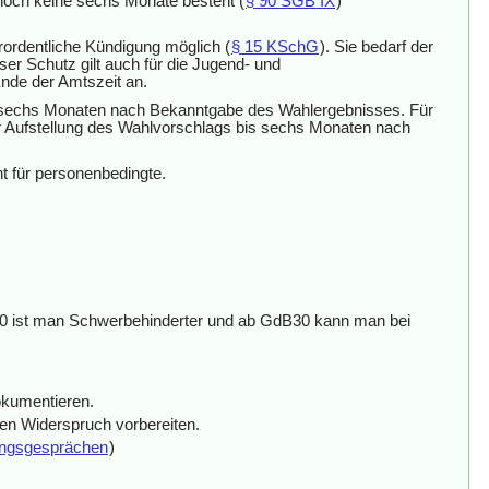
s noch keine sechs Monate besteht (
§ 90 SGB IX
)
rordentliche Kündigung möglich (
§ 15 KSchG
). Sie bedarf der
eser Schutz gilt auch für die Jugend- und
nde der Amtszeit an.
bis sechs Monaten nach Bekanntgabe des Wahlergebnisses. Für
 der Aufstellung des Wahlvorschlags bis sechs Monaten nach
ht für personenbedingte.
50 ist man Schwerbehinderter und ab GdB30 kann man bei
okumentieren.
nen Widerspruch vorbereiten.
nungsgesprächen
)