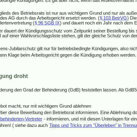
nbedingte Kündigungen. Es gilt aber nicht, wenn das Arbeitsverhältni
lieds des Betriebsrats ist nur aus wichtigem Grund und nur als auße
des AG durch das Arbeitsgericht ersetzt werden. (
§ 103 BetrVG
) Di
ertenvertretung (
§ 96 SGB IX
) und dauert noch ein Jahr nach dem E
; hier dauert der Kündigungsschutz vom Zeitpunkt seiner Bestellung 
hl auf einer Wahlvorschlagsliste stehen, gilt der gleiche Schutz von
ens-Jubilarschutz gilt nur für betriebsbedingte Kündigungen, also nic
ann Klage beim Arbeitsgericht gegen die Kündigung erhoben werden.
gung droht
rderung den Grad der Behinderung (GdB) feststellen lassen. Ab GdB
bot macht, nur mit wichtigem Grund ablehnen
 Über diese Bewerbung den Betriebsrat informieren. Eine Ablehnung d
ehinderten-Vertreter
- informieren, und mit diesen Unterlagen für ei
ühren! ( siehe dazu auch
Tipps und Tricks zum "Überleben" in Tren