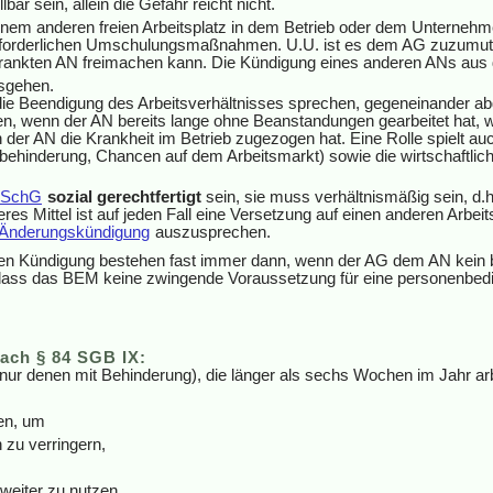
ar sein, allein die Gefahr reicht nicht.
nem anderen freien Arbeitsplatz in dem Betrieb oder dem Unternehme
orderlichen Umschulungsmaßnahmen. U.U. ist es dem AG zuzumuten
rkrankten AN freimachen kann. Die Kündigung eines anderen ANs aus 
sgehen.
die Beendigung des Arbeitsverhältnisses sprechen, gegeneinander 
 wenn der AN bereits lange ohne Beanstandungen gearbeitet hat, we
r AN die Krankheit im Betrieb zugezogen hat. Eine Rolle spielt auch 
behinderung, Chancen auf dem Arbeitsmarkt) sowie die wirtschaftliche
KSchG
sozial gerechtfertigt
sein, sie muss verhältnismäßig sein, d.
eres Mittel ist auf jeden Fall eine Versetzung auf einen anderen Arbei
Änderungskündigung
auszusprechen.
ngten Kündigung bestehen fast immer dann, wenn der AG dem AN kei
, dass das BEM keine zwingende Voraussetzung für eine personenbedi
ach § 84 SGB IX:
r denen mit Behinderung), die länger als sechs Wochen im Jahr arbei
en, um
 zu verringern,
weiter zu nutzen.