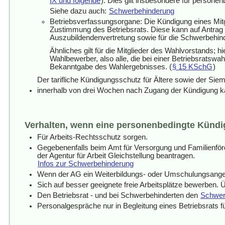
IX und folgende
). Dies gilt insbesondere für persone
Siehe dazu auch:
Schwerbehinderung
Betriebsverfassungsorgane: Die Kündigung eines Mitg
Zustimmung des Betriebsrats. Diese kann auf Antrag 
Auszubildendenvertretung sowie für die Schwerbehind
Ähnliches gilt für die Mitglieder des Wahlvorstands
Wahlbewerber, also alle, die bei einer Betriebsratswa
Bekanntgabe des Wahlergebnisses. (
§ 15 KSchG
)
Der tarifliche Kündigungsschutz für Ältere sowie der Siem
innerhalb von drei Wochen nach Zugang der Kündigung k
Verhalten, wenn eine personenbedingte Kündi
Für Arbeits-Rechtsschutz sorgen.
Gegebenenfalls beim Amt für Versorgung und Familienfö
der Agentur für Arbeit Gleichstellung beantragen.
Infos zur Schwerbehinderung
Wenn der AG ein Weiterbildungs- oder Umschulungsange
Sich auf besser geeignete freie Arbeitsplätze bewerben.
Den Betriebsrat - und bei Schwerbehinderten den
Schwerb
Personalgespräche nur in Begleitung eines Betriebsrats f