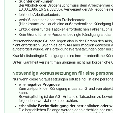
Suchterkrankungen
Bei Alkohol- oder Drogensucht muss dem Arbeitnehmer d
19.09.1986, 16 Sa 833/86). Verweigert der AN jedoch ein
fehlende Arbeitserlaubnis
Verbüßung einer längeren Freiheitsstrafe
(Hier kommt evtl. auch eine außerordentliche Kündigung i
Entzug einer für die Tätigkeit erforderlichen Fahrerlaubnis
Kein Grund
für eine Personenbedingte Kündigung ist das 
Personenbedingte Gründe liegen also in der Person des ANs, 
nicht erforderlich. (Wenn es dem AN aber möglich gewesen wä
aufgefordert wurde, an Fortbildungsveranstaltungen oder bei
Krankheitsbedingte Kündigungen sind immer ordentliche Künd
Unter Krankheit versteht man übrigens nicht nur körperlic
Notwendige Voraussetzungen für eine person
Nur wenn diese Voraussetzungen erfüllt sind, ist eine perso
eine
negative Prognose
Zum Zeitpunkt der Kündigung muss auf Grund von objektiv
kann.
Beweispflichtig ist der AG. Er hat die Tatsachen zu bewei
folgenden zwei Jahre zu betrachten.
erhebliche Beeinträchtigung der betrieblichen oder w
Die betrieblichen Belange werden dann erheblich beeint