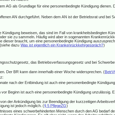
 dem AG als Grundlage für eine personenbedingte Kündigung dienen. 
offenen AN durchgeführt. Neben dem AN ist der Betriebsrat und bei 
e Kündigung beweisen, das sind im Fall von krankheitsbedingten Kü
 oder sie zu sammeln. Häufig wird aber in sogenannten Krankenrück
 die dieser braucht, um eine personenbedingte Kündigung auszusprec
 (siehe dazu
Was ist eigentlich ein Krankenrückkehrgespräch?
)
n
ungsschutzgesetz, das Betriebsverfassungsgesetz und bei Schwerbeh
den. Der BR kann dann innerhalb einer Woche widersprechen. (
BetrV
z:
onate nach der Entbindung ist auch eine personenbedingte Kündigun
hen vor Beginn ist auch eine personenbedingte Kündigung unzulässig
 von der Ankündigung bis zur Beendigung der kurzzeitigen Arbeitsverh
ung ist jedoch möglich. (
§ 5 PflegeZG
)
ltnisses eines schwerbehinderten Menschen durch den AG bedarf der