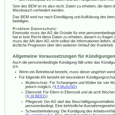
Sinn des BEM ist es also nicht, Daten zu erheben, die dann
Missbrauch verhindert werden.
Das BEM wird nur nach Einwilligung und Aufklärung des betr
beteiligen.
Problem Datenschutz:
Einerseits muss der AG die Gründe für eine personenbedingt
hat er kein Recht diese Daten zu erheben, danach zu fragen
muss der AN dem AG nicht selbst die Informationen liefern,
ärztliche Prognosen über den weiteren Verlauf der Krankheit.
Allgemeine Voraussetzungen für Kündigunge
Auch die personenbedingte Kündigung fällt unter das Kündig
d.h.
Wenn ein Betriebsrat besteht, muss dieser angehört wer
Für folgende AN besteht ein besonderer Kündigungsschut
Mutterschutz: Für Schwangere und Mütter bis vier M
jedoch möglich. (
§ 9 MuSchG
)
Elternzeit: Für Eltern in Elternzeit und ab acht Woc
(
§ 18 BEEG
)
Pflegezeit: Der AG darf das Beschäftigungsverhältnis
personenbedingt. Eine behördliche Ausnahmegenehmig
Schwerbehinderung: Die Kündigung des Arbeitsverhä