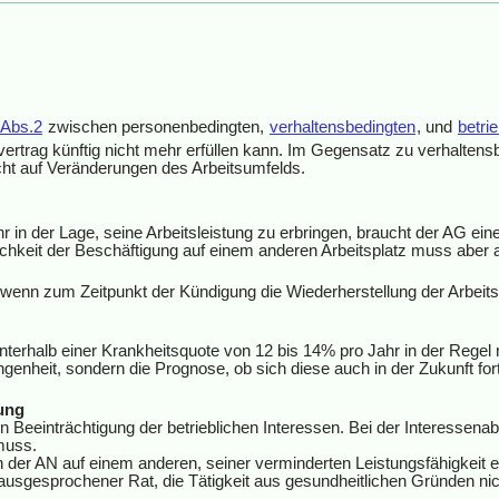
 Abs.2
zwischen personenbedingten,
verhaltensbedingten
, und
betri
rtrag künftig nicht mehr erfüllen kann. Im Gegensatz zu verhaltens
icht auf Veränderungen des Arbeitsumfelds.
r in der Lage, seine Arbeitsleistung zu erbringen, braucht der AG ei
ichkeit der Beschäftigung auf einem anderen Arbeitsplatz muss aber 
d wenn zum Zeitpunkt der Kündigung die Wiederherstellung der Arbeits
terhalb einer Krankheitsquote von 12 bis 14% pro Jahr in der Regel n
ngenheit, sondern die Prognose, ob sich diese auch in der Zukunft fo
tung
en Beeinträchtigung der betrieblichen Interessen. Bei der Interessena
muss.
nn der AN auf einem anderen, seiner verminderten Leistungsfähigkeit 
ausgesprochener Rat, die Tätigkeit aus gesundheitlichen Gründen nic